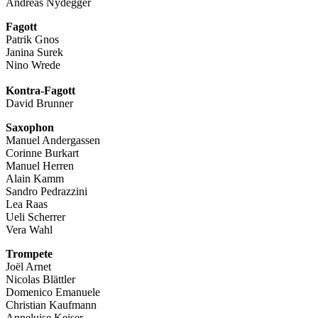
Andreas Nydegger
Fagott
Patrik Gnos
Janina Surek
Nino Wrede
Kontra-Fagott
David Brunner
Saxophon
Manuel Andergassen
Corinne Burkart
Manuel Herren
Alain Kamm
Sandro Pedrazzini
Lea Raas
Ueli Scherrer
Vera Wahl
Trompete
Joël Arnet
Nicolas Blättler
Domenico Emanuele
Christian Kaufmann
Anneluise Keiser