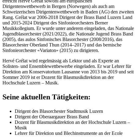
erreicht Hervé Grélat sowohl am europäischen
Dirigentenwettbewerb in Bergen (Norwegen) als auch am
Schweizerischen Dirigentenwettbewerb in Baden (AG) den zweiten
Rang. Grélat war 2006-2018 Dirigent der Brass Band Luzern Land
und 2015-2024 Dirigent des Sinfonieorchesters Berner
Musikkollegium. Er wurde unter anderem eingeladen, das Nationale
Jugendblasorchester (2021/2022), die Nationale Jugend Brass Band
(2005), das aulos Sinfonisches Blasorchester (2008/2016), das
Blasorchester Oberland Thun (2014–2017) und das bernische
Sinfonieorchester «Variaton» (2015) zu dirigieren.
Hervé Grélat wird regelmässig als Lektor und als Experte an
Solisten- und Ensemblewettbewerbe eingeladen. Er war Lehrer für
Direktion am Konservatorium Lausanne von 2013 bis 2019 und seit
Sommer 2019 ist er Dozent für Blasmusikdirektion an der
Hochschule Luzern – Musik.
Seine aktuellen Tätigkeiten:
Dirigent des Blasorchester Stadtmusik Luzern
Dirigent der Oberaargauer Brass Band
Dozent für Blasmusikdirektion an der Hochschule Luzern –
Musik
Lehrer für Direktion und Blechinstrumente an der Ecole