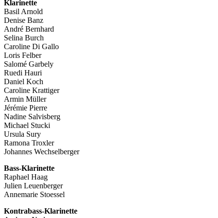
Klarinette
Basil Arnold
Denise Banz
André Bernhard
Selina Burch
Caroline Di Gallo
Loris Felber
Salomé Garbely
Ruedi Hauri
Daniel Koch
Caroline Krattiger
Armin Müller
Jérémie Pierre
Nadine Salvisberg
Michael Stucki
Ursula Sury
Ramona Troxler
Johannes Wechselberger
Bass-Klarinette
Raphael Haag
Julien Leuenberger
Annemarie Stoessel
Kontrabass-Klarinette